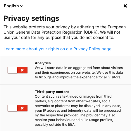
English
Suche öffnen
Navi
Ein
Privacy settings
This website protects your privacy by adhering to the European
Union General Data Protection Regulation (GDPR). We will not
use your data for any purpose that you do not consent to.
Learn more about your rights on our Privacy Policy page
Analytics
We will store data in an aggregated form about visitors
and their experiences on our website. We use this data
to fix bugs and improve the experience for all visitors.
prostooleh
News
23/01/2026
Third-party content
Content such as text video or images from third
parties, e.g. content from other websites, social
Mitgliederneujahresempfang
German
networks or platforms may be displayed. In any case,
your IP address and telemetry data will be processed
2026
by the respective provider. The provider may also
monitor your behaviour and build usage profiles,
possibly outside the EEA.