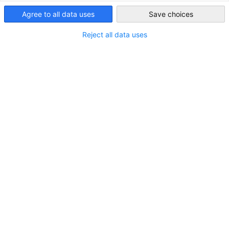
Reichen Sie Ihr Projekt jetzt ein!
Agree to all data uses
Save choices
Ireland
Der Preis der Deutsch-Irischen Wirtschaft, verliehen von der
AHK Irland, ist eine bedeutende Auszeichnung, die
Reject all data uses
herausragende Leistungen von Unternehmen aus allen
Branchen im Bereich Corporate Social Responsibility (CSR)
sowie ihre Beiträge zur Stärkung der deutsch-irischen
Wirtschaftsbeziehungen würdigt.
Diese Auszeichnung ist eine Anerkennung für Unternehmen,
die sich in besonderer Weise für soziale Verantwortung, und
die Förderung der bilateralen Wirtschaftsbeziehungen
zwischen Deutschland und Irland einsetzen.
Die Auswahl basiert auf folgenden Kriterien:
Nachhaltige soziale Wirkung und gesellschaftlicher
Beitrag (1–10 Punkte), einschließlich Initiativen, die