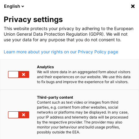
English
Suche öffnen
Navi
Ein
Privacy settings
This website protects your privacy by adhering to the European
Union General Data Protection Regulation (GDPR). We will not
use your data for any purpose that you do not consent to.
Learn more about your rights on our Privacy Policy page
Analytics
We will store data in an aggregated form about visitors
and their experiences on our website. We use this data
to fix bugs and improve the experience for all visitors.
Jenny Barker Photography Copyright / Jenny Barker
News
18/06/2026
Third-party content
Content such as text video or images from third
parties, e.g. content from other websites, social
2. Deutsch-Irischer
German
networks or platforms may be displayed. In any case,
your IP address and telemetry data will be processed
Wirtschaftspreis
by the respective provider. The provider may also
monitor your behaviour and build usage profiles,
possibly outside the EEA.