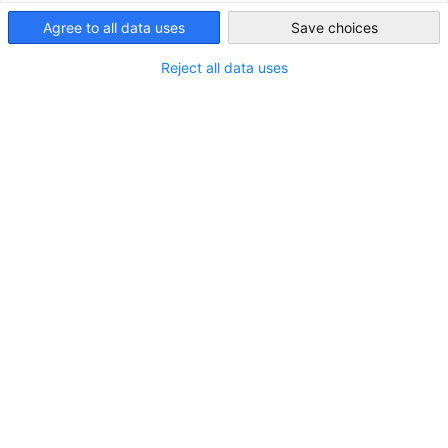
Agree to all data uses
Save choices
Ireland
Filter und Sortierung anzeigen
Reject all data uses
Filteroptionen wurden erfolgreich aktualisiert
IHK Arnsberg
Webseite
Weiter zur IHK Arnsberg Seite
Deutschland
Nordrhein-Westfalen
IHK Bonn/Rhein-Sieg
Webseite
Weiter zur IHK Bonn/Rhein-Sieg Seite