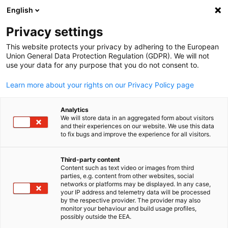
English
Suche öffnen
Navi
Ein
Mitgliederverzeichnis
Privacy settings
This website protects your privacy by adhering to the European
Union General Data Protection Regulation (GDPR). We will not
Mitglieder suchen
use your data for any purpose that you do not consent to.
Mitglieder suchen
Learn more about your rights on our Privacy Policy page
Suc
Analytics
We will store data in an aggregated form about visitors
and their experiences on our website. We use this data
to fix bugs and improve the experience for all visitors.
Third-party content
Content such as text video or images from third
parties, e.g. content from other websites, social
German
Sie sind auf der Suche nach potenziellen Geschäftspartnern
networks or platforms may be displayed. In any case,
your IP address and telemetry data will be processed
Im Online-Mitgliederverzeichnis der Handelskammer sind a
by the respective provider. The provider may also
unsere Mitglieder aufgeführt.
monitor your behaviour and build usage profiles,
possibly outside the EEA.