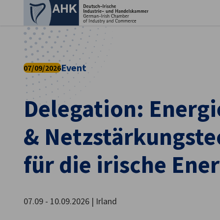
Ein
Event
07/09/2026
Delegation: Energi
& Netzstärkungste
für die irische En
German
07.09 - 10.09.2026 | Irland