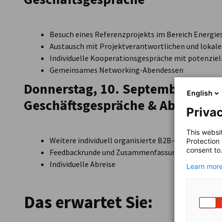
Besuch eines Referenzprojekts im Bereich Energie
Austausch mit Projektverantwortlichen und lokal
Individuelle Kooperationsgespräche mit potenziel
Gemeinsames Networking-Abendessen
Donnerstag, 10. September:
Indi
English
Geschäftsgespräche & Abreise
Privac
This websi
Weitere individuell organisierte B2B-Gespräche m
Protection
consent to
Feedbackrunde und Zusammenfassung der wichtigs
Individuelle Abreise
Learn more
Das erwartet Sie: