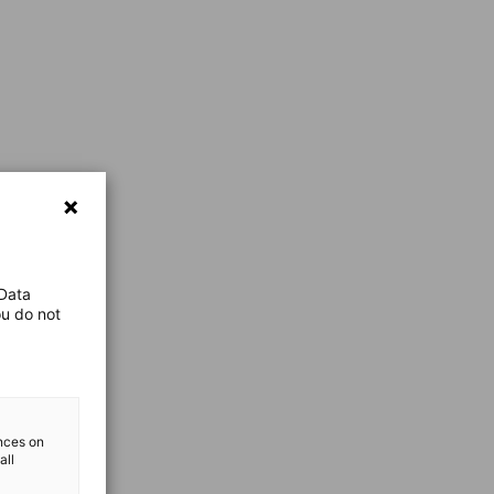
 Data
ou do not
ences on
all