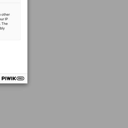
m other
our IP
. The
ibly