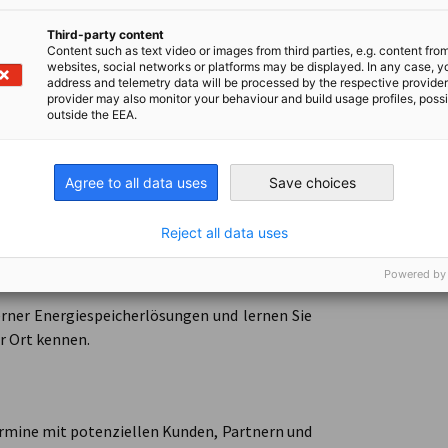
Third-party content
Content such as text video or images from third parties, e.g. content fro
udie liefert fundierte Informationen zu
websites, social networks or platforms may be displayed. In any case, y
schäftschancen. Darüber hinaus enthält sie
address and telemetry data will be processed by the respective provider
provider may also monitor your behaviour and build usage profiles, poss
 und Entscheidungsträger.
outside the EEA.
Agree to all data uses
Save choices
hlten irischen Fachpublikum zu präsentieren
ngen und Projekte auszutauschen.
Reject all data uses
Powered by
rner Energiespeicherlösungen und lernen Sie
r Ort kennen.
rmine mit potenziellen Kunden, Partnern und