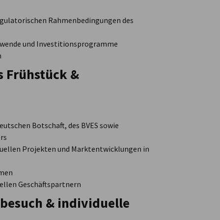
d regulatorischen Rahmenbedingungen des
iewende und Investitionsprogramme
n
s Frühstück &
Deutschen Botschaft, des BVES sowie
rs
uellen Projekten und Marktentwicklungen in
hmen
iellen Geschäftspartnern
besuch & individuelle