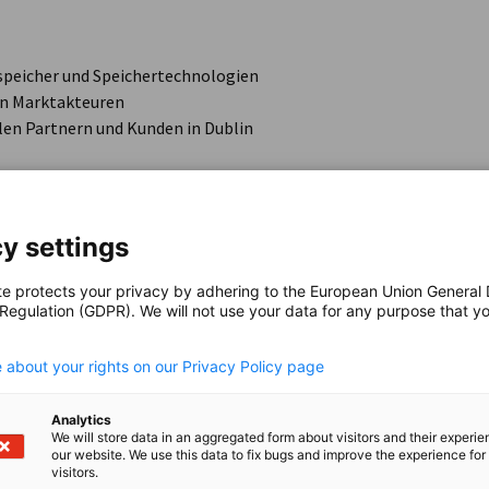
speicher und Speichertechnologien
en Marktakteuren
len Partnern und Kunden in Dublin
viduelle
y settings
te protects your privacy by adhering to the European Union General
it potenziellen Partnern und Kunden
 Regulation (GDPR). We will not use your data for any purpose that y
.
ten Erkenntnisse
 about your rights on our Privacy Policy page
Analytics
We will store data in an aggregated form about visitors and their experi
our website. We use this data to fix bugs and improve the experience for 
visitors.